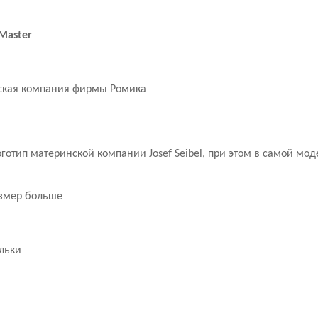
Master
инская компания фирмы Ромика
готип материнской компании Josef Seibel, при этом в самой мо
азмер больше
ельки