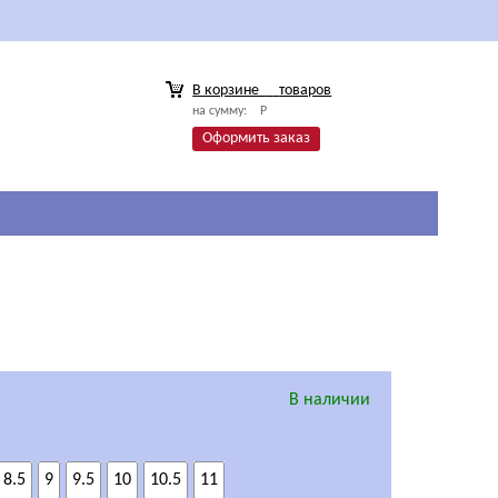
В корзине
товаров
на сумму:
Р
Оформить заказ
В наличии
8.5
9
9.5
10
10.5
11